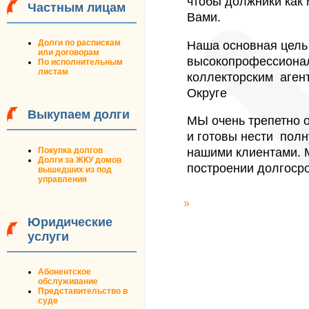
чтобы должники как
Частным лицам
Вами.
Наша основная цель 
Долги по распискам
или договорам
высокопрофессиона
По исполнительным
листам
коллекторским аге
Округе
Выкупаем долги
МЫ очень трепетно 
и готовы нести полн
нашими клиентами. 
Покупка долгов
Долги за ЖКУ домов
построении долгоср
вышедших из под
управления
»
Юридические
услуги
Абонентское
обслуживание
Представительство в
суде